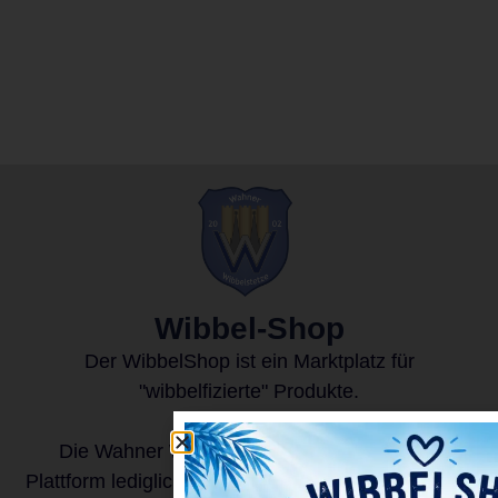
Wibbel-Shop
Der WibbelShop ist ein Marktplatz für
"wibbelfizierte" Produkte.
Die Wahner Wibbelstetze e.V. stellen diese
Plattform lediglich zur Verfügung. Für die Produkte