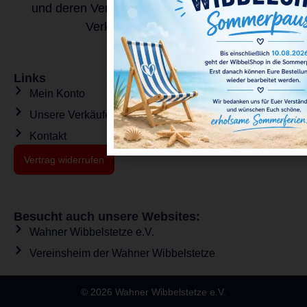
und deren Vertrieb sind alleine die jeweiligen
Verkäufer verantwortlich.
Links
Mein Konto
Unsere Verkäufer
Kontakt
Vertrag widerrufen
Besucht auch unsere Websites:
Wahner Wibbelstetze e.V.
Vereinsheim der Wahner Wibbelstetze
© 2026 Wahner Wibbelstetze e.V.