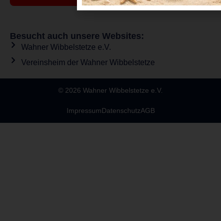
Besucht auch unsere Websites:
Wahner Wibbelstetze e.V.
Vereinsheim der Wahner Wibbelstetze
© 2026 Wahner Wibbelstetze e.V.
Impressum
Datenschutz
AGB