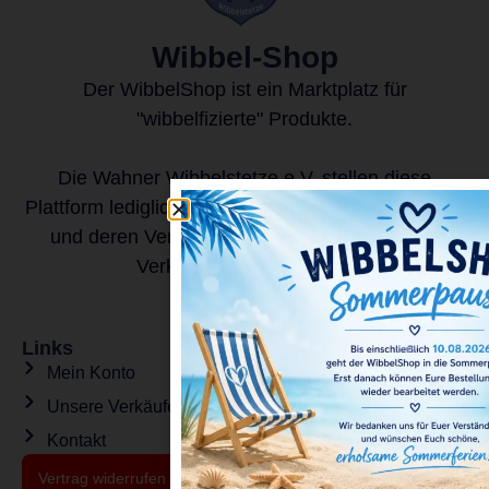
Wibbel-Shop
Der WibbelShop ist ein Marktplatz für
"wibbelfizierte" Produkte.
Die Wahner Wibbelstetze e.V. stellen diese
Plattform lediglich zur Verfügung. Für die Produkte
und deren Vertrieb sind alleine die jeweiligen
Verkäufer verantwortlich.
Links
Mein Konto
Unsere Verkäufer
Kontakt
Vertrag widerrufen